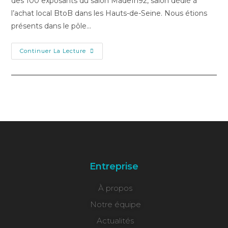
des 100 exposants du salon MadeIn92, salon dédié à
l’achat local BtoB dans les Hauts-de-Seine. Nous étions
présents dans le pôle…
Continuer La Lecture
Entreprise
À propos
Notre équipe
Actualités