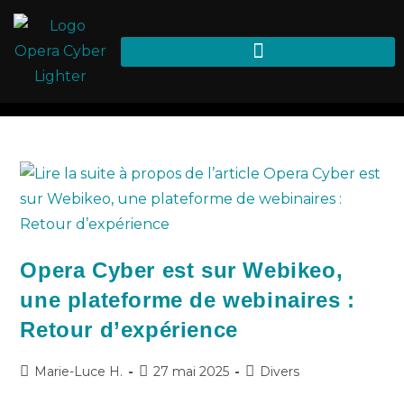
PME
>
Blog
>
PME
Opera Cyber est sur Webikeo,
une plateforme de webinaires :
Retour d’expérience
Marie-Luce H.
27 mai 2025
Divers