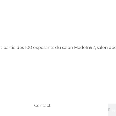
 au MadeIn92 de 2024
s
t partie des 100 exposants du salon MadeIn92, salon dédi
Contact