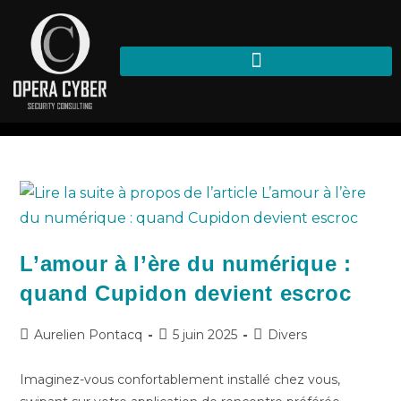
arnaque sentimentale
>
Blog
>
arnaque sentimentale
L’amour à l’ère du numérique :
quand Cupidon devient escroc
Aurelien Pontacq
5 juin 2025
Divers
Imaginez-vous confortablement installé chez vous,