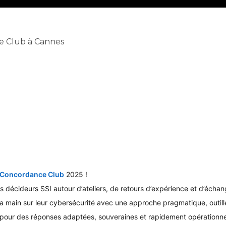
e Club à Cannes
Concordance Club
2025 !
hashtagSSI
es décideurs SSI
autour d’ateliers, de retours d’expérience et d’écha
a main sur leur cybersécurité
avec une approche pragmatique, outillé
 pour des réponses adaptées, souveraines et rapidement opérationne