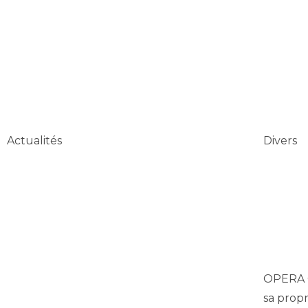
Actualités
Divers
Diagnostic Cyber dans la métallurgie :
Récapi
illustration de notre approche par le
OPERA C
risque
sa prop