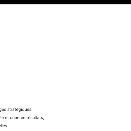
nges stratégiques.
e et orientée résultats,
lles.