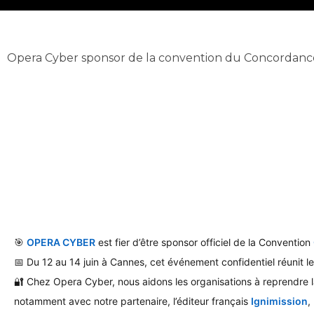
Opera Cyber sponsor de la convention du Concordanc
juin 11, 2025
Hervé Thalmensy
🎯
OPERA CYBER
est fier d’être sponsor officiel de la Convention
📅 Du 12 au 14 juin à Cannes, cet événement confidentiel réunit l
🔐 Chez Opera Cyber, nous aidons les organisations à reprendre l
hashtag
notamment avec notre partenaire, l’éditeur français
Ignimission
,