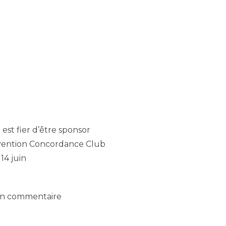
onsor de la convention
e Club à Cannes
st fier d’être sponsor
onvention Concordance Club
14 juin
n commentaire