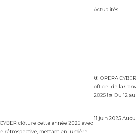
Actualités
Opera Cyber sp
du Concordanc
🎯 OPERA CYBER e
officiel de la C
2025 !📅 Du 12 au 
tulatif 2025 d’OPERA CYBER
Lire »
11 juin 2025
Aucu
YBER clôture cette année 2025 avec
re rétrospective, mettant en lumière